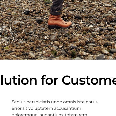
lution for Custom
Sed ut perspiciatis unde omnis iste natus
error sit voluptatem accusantium
doloremque laudantium, totam rem